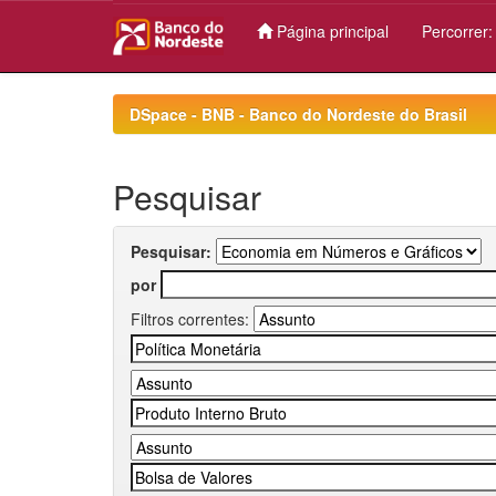
Página principal
Percorrer
Skip
navigation
DSpace - BNB - Banco do Nordeste do Brasil
Pesquisar
Pesquisar:
por
Filtros correntes: