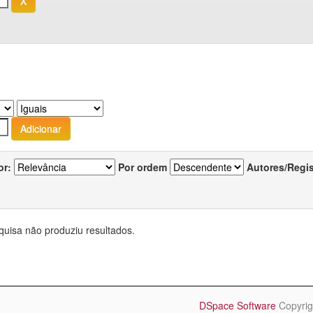
or:
Por ordem
Autores/Regi
quisa não produziu resultados.
DSpace Software
Copyrig