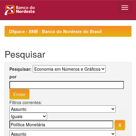
Skip
navigation
DSpace - BNB - Banco do Nordeste do Brasil
Pesquisar
Pesquisar:
por
Filtros correntes: