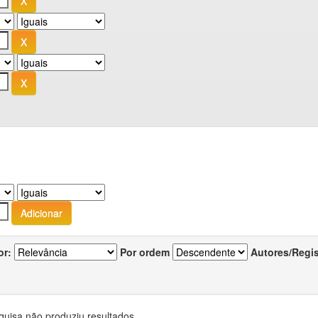
or:
Por ordem
Autores/Regi
quisa não produziu resultados.