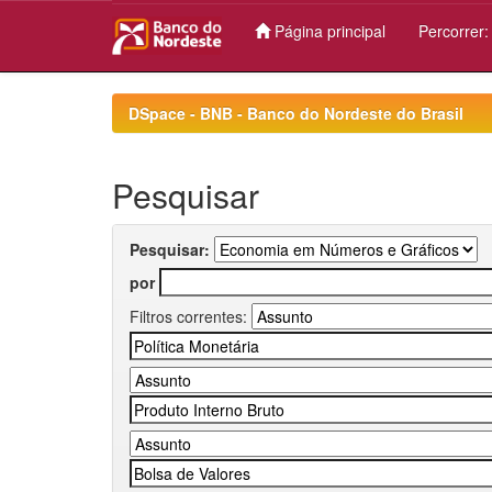
Página principal
Percorrer
Skip
navigation
DSpace - BNB - Banco do Nordeste do Brasil
Pesquisar
Pesquisar:
por
Filtros correntes: