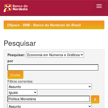
Skip
navigation
DSpace - BNB - Banco do Nordeste do Brasil
Pesquisar
Pesquisar:
por
Filtros correntes: