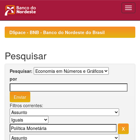
Skip
navigation
DSpace - BNB - Banco do Nordeste do Brasil
Pesquisar
Pesquisar:
por
Filtros correntes: