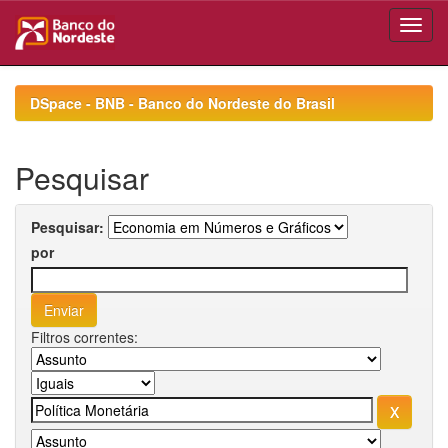
Skip
navigation
DSpace - BNB - Banco do Nordeste do Brasil
Pesquisar
Pesquisar:
por
Filtros correntes: