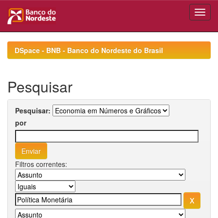
Skip
navigation
DSpace - BNB - Banco do Nordeste do Brasil
Pesquisar
Pesquisar:
por
Filtros correntes: