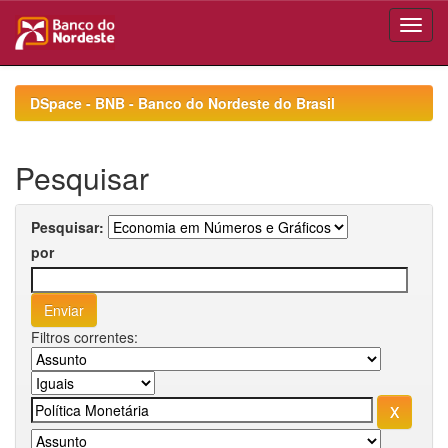
Skip
navigation
DSpace - BNB - Banco do Nordeste do Brasil
Pesquisar
Pesquisar:
por
Filtros correntes: