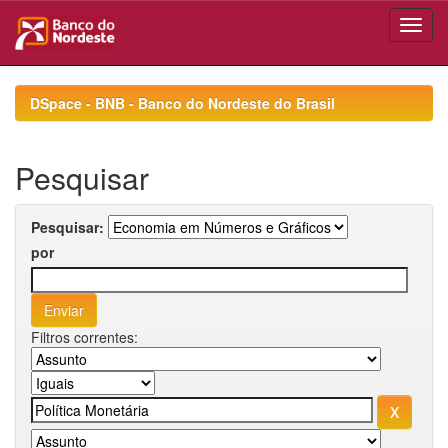
Skip
navigation
DSpace - BNB - Banco do Nordeste do Brasil
Pesquisar
Pesquisar:
por
Filtros correntes: