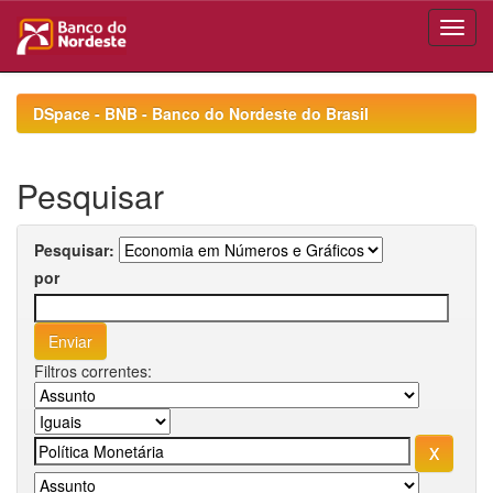
Skip
navigation
DSpace - BNB - Banco do Nordeste do Brasil
Pesquisar
Pesquisar:
por
Filtros correntes: