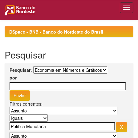
Skip
navigation
DSpace - BNB - Banco do Nordeste do Brasil
Pesquisar
Pesquisar:
por
Filtros correntes: