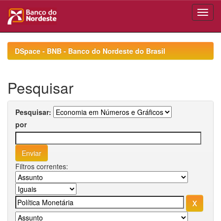
Skip
navigation
DSpace - BNB - Banco do Nordeste do Brasil
Pesquisar
Pesquisar:
por
Filtros correntes: