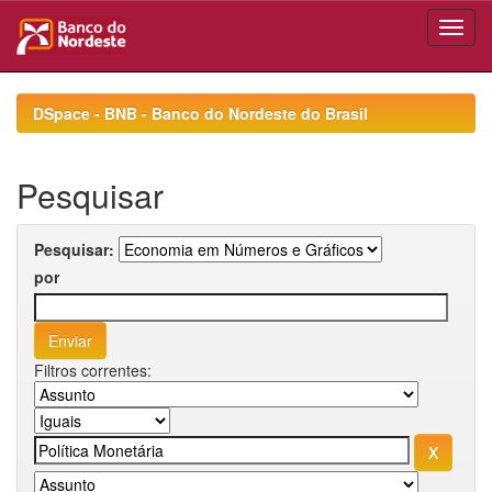
Skip
navigation
DSpace - BNB - Banco do Nordeste do Brasil
Pesquisar
Pesquisar:
por
Filtros correntes: