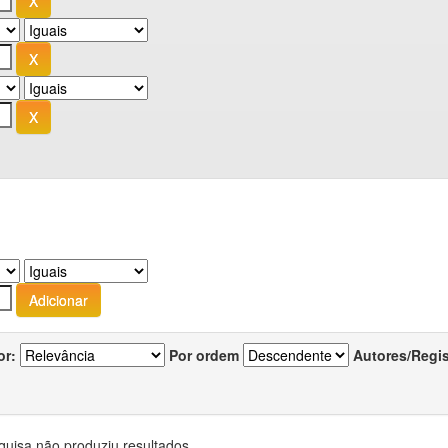
or:
Por ordem
Autores/Regi
quisa não produziu resultados.