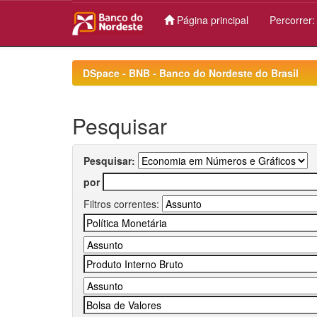
Página principal
Percorrer
Skip
navigation
DSpace - BNB - Banco do Nordeste do Brasil
Pesquisar
Pesquisar:
por
Filtros correntes: