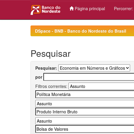
Página principal
Percorrer
Skip
navigation
DSpace - BNB - Banco do Nordeste do Brasil
Pesquisar
Pesquisar:
por
Filtros correntes: