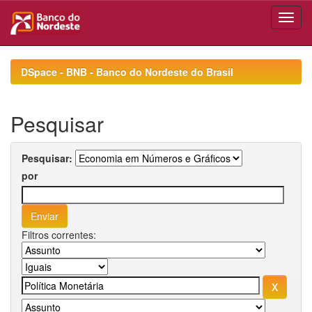
Skip
navigation
DSpace - BNB - Banco do Nordeste do Brasil
Pesquisar
Pesquisar:
por
Filtros correntes: