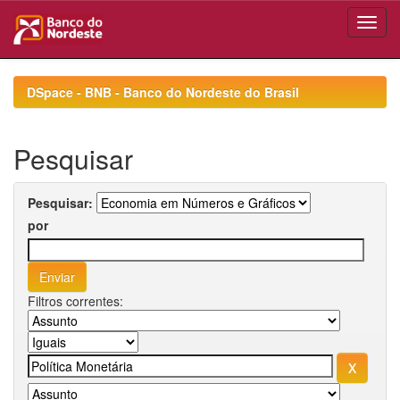
Skip
navigation
DSpace - BNB - Banco do Nordeste do Brasil
Pesquisar
Pesquisar:
por
Filtros correntes: