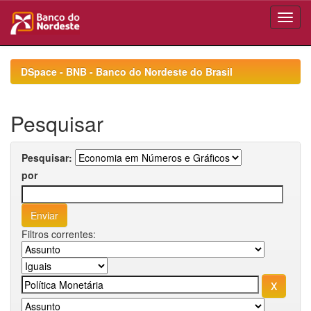
Skip
navigation
DSpace - BNB - Banco do Nordeste do Brasil
Pesquisar
Pesquisar:
por
Filtros correntes: