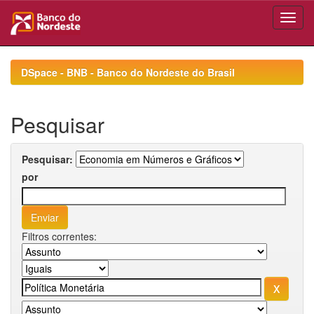
Skip
navigation
DSpace - BNB - Banco do Nordeste do Brasil
Pesquisar
Pesquisar:
por
Filtros correntes: