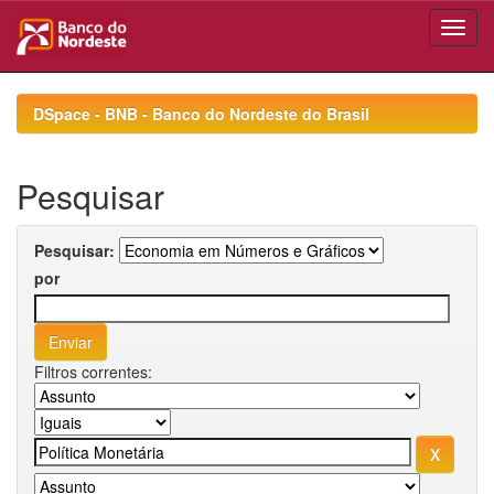
Skip
navigation
DSpace - BNB - Banco do Nordeste do Brasil
Pesquisar
Pesquisar:
por
Filtros correntes: