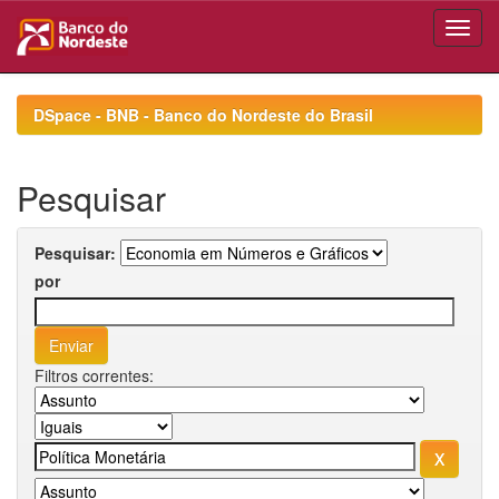
Skip
navigation
DSpace - BNB - Banco do Nordeste do Brasil
Pesquisar
Pesquisar:
por
Filtros correntes: