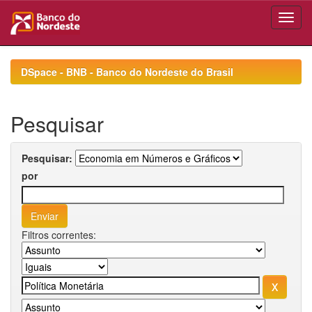
Skip
navigation
DSpace - BNB - Banco do Nordeste do Brasil
Pesquisar
Pesquisar:
por
Filtros correntes: