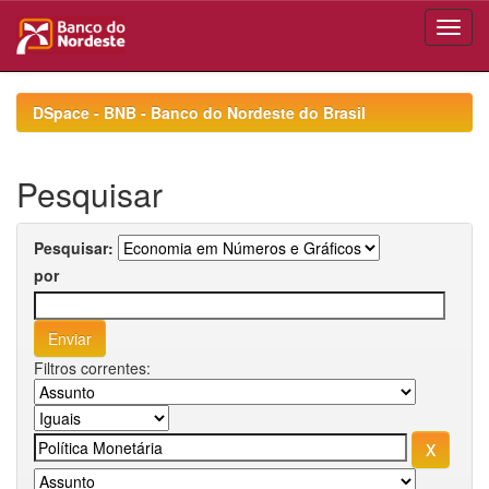
Skip
navigation
DSpace - BNB - Banco do Nordeste do Brasil
Pesquisar
Pesquisar:
por
Filtros correntes: