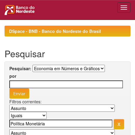
Skip
navigation
DSpace - BNB - Banco do Nordeste do Brasil
Pesquisar
Pesquisar:
por
Filtros correntes: