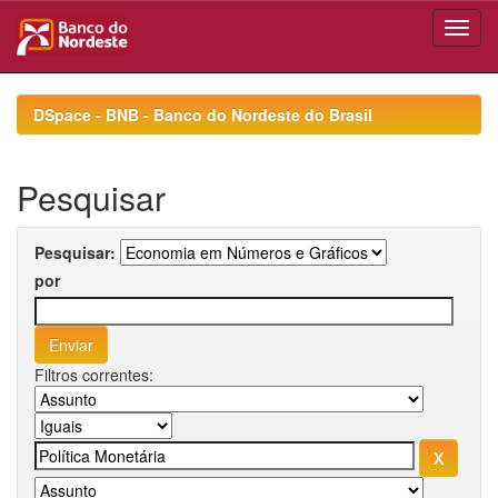
Skip
navigation
DSpace - BNB - Banco do Nordeste do Brasil
Pesquisar
Pesquisar:
por
Filtros correntes: