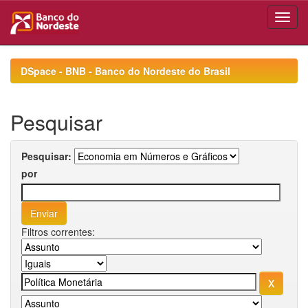
Skip
navigation
DSpace - BNB - Banco do Nordeste do Brasil
Pesquisar
Pesquisar:
por
Filtros correntes: