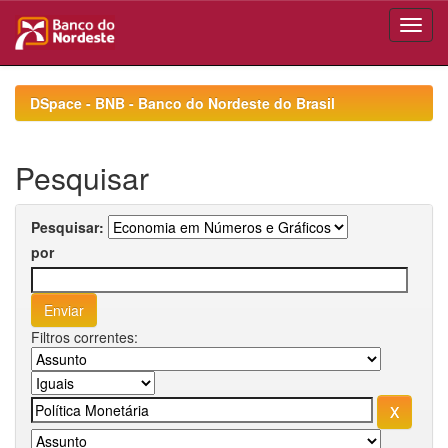
Skip
navigation
DSpace - BNB - Banco do Nordeste do Brasil
Pesquisar
Pesquisar:
por
Filtros correntes: