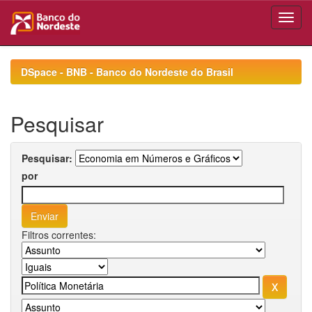
Skip
navigation
DSpace - BNB - Banco do Nordeste do Brasil
Pesquisar
Pesquisar:
por
Filtros correntes: