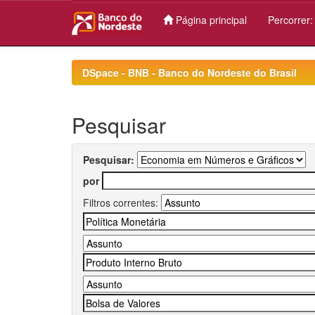
Página principal
Percorrer
Skip
navigation
DSpace - BNB - Banco do Nordeste do Brasil
Pesquisar
Pesquisar:
por
Filtros correntes: