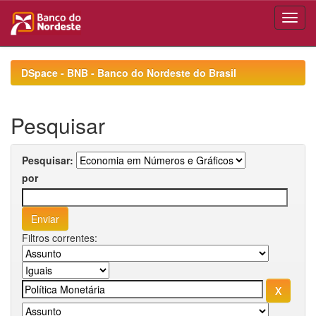
Skip
navigation
DSpace - BNB - Banco do Nordeste do Brasil
Pesquisar
Pesquisar:
por
Filtros correntes: