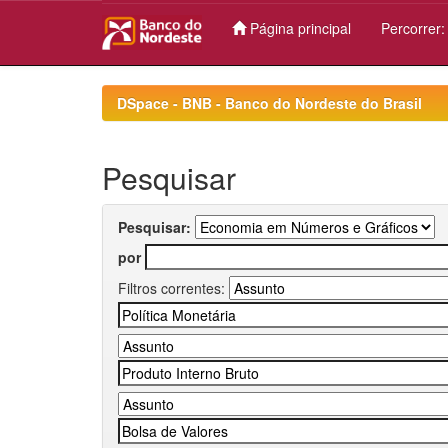
Página principal
Percorrer
Skip
navigation
DSpace - BNB - Banco do Nordeste do Brasil
Pesquisar
Pesquisar:
por
Filtros correntes: