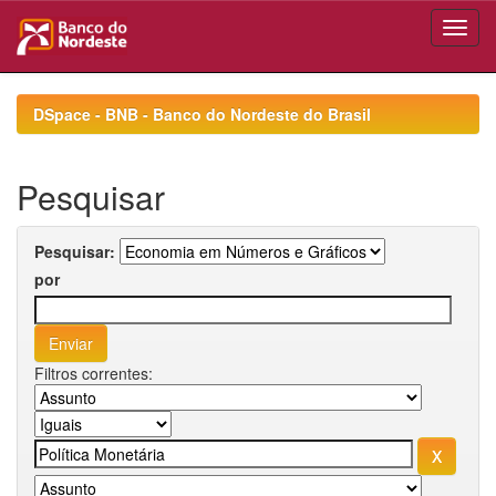
Skip
navigation
DSpace - BNB - Banco do Nordeste do Brasil
Pesquisar
Pesquisar:
por
Filtros correntes: