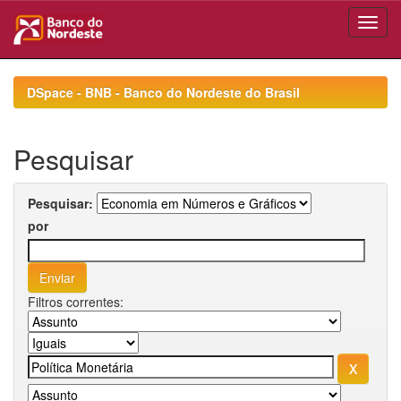
Skip
navigation
DSpace - BNB - Banco do Nordeste do Brasil
Pesquisar
Pesquisar:
por
Filtros correntes: