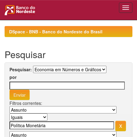
Skip
navigation
DSpace - BNB - Banco do Nordeste do Brasil
Pesquisar
Pesquisar:
por
Filtros correntes: