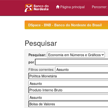
Página principal
Percorrer
Skip
navigation
DSpace - BNB - Banco do Nordeste do Brasil
Pesquisar
Pesquisar:
por
Filtros correntes: