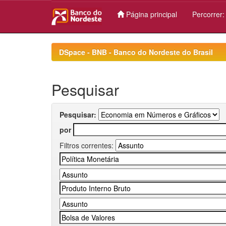
Página principal
Percorrer
Skip
navigation
DSpace - BNB - Banco do Nordeste do Brasil
Pesquisar
Pesquisar:
por
Filtros correntes: