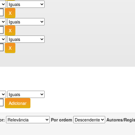
or:
Por ordem
Autores/Regi