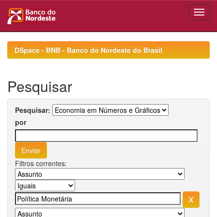
Skip
navigation
DSpace - BNB - Banco do Nordeste do Brasil
Pesquisar
Pesquisar:
por
Filtros correntes: