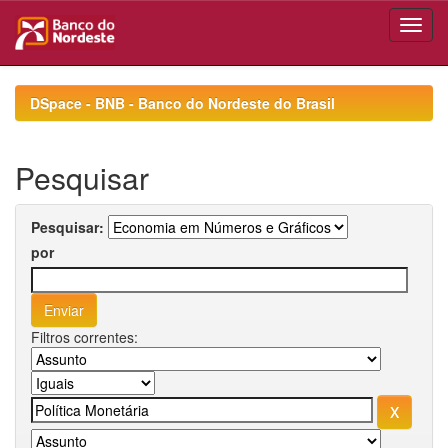
Skip
navigation
DSpace - BNB - Banco do Nordeste do Brasil
Pesquisar
Pesquisar:
por
Filtros correntes: