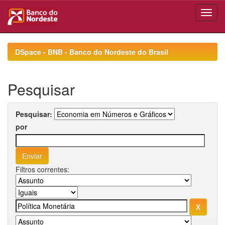
Skip
navigation
DSpace - BNB - Banco do Nordeste do Brasil
Pesquisar
Pesquisar:
por
Filtros correntes: