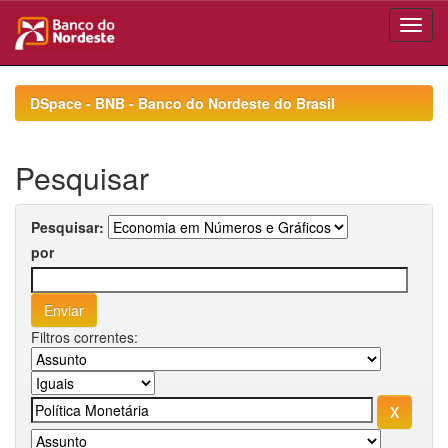
Skip
navigation
DSpace - BNB - Banco do Nordeste do Brasil
Pesquisar
Pesquisar:
por
Filtros correntes: