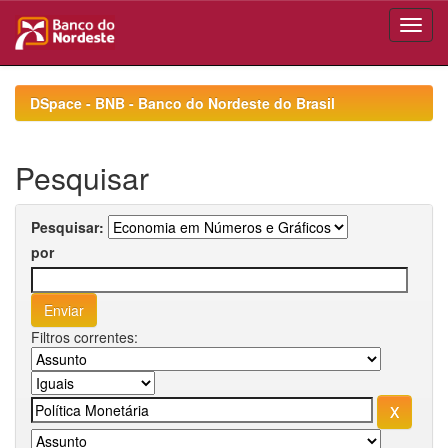
Skip
navigation
DSpace - BNB - Banco do Nordeste do Brasil
Pesquisar
Pesquisar:
por
Filtros correntes: