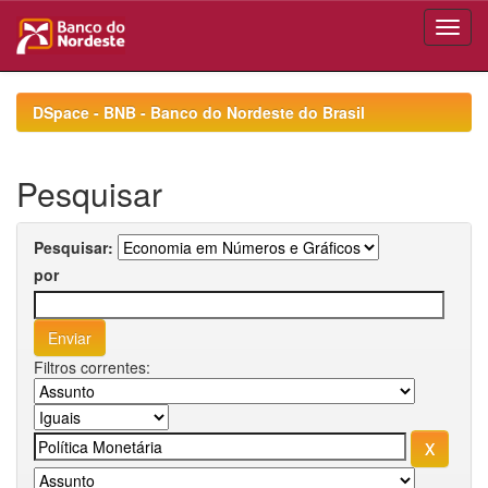
Skip
navigation
DSpace - BNB - Banco do Nordeste do Brasil
Pesquisar
Pesquisar:
por
Filtros correntes: