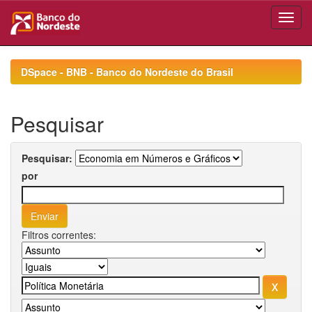
Skip
navigation
DSpace - BNB - Banco do Nordeste do Brasil
Pesquisar
Pesquisar:
por
Filtros correntes: