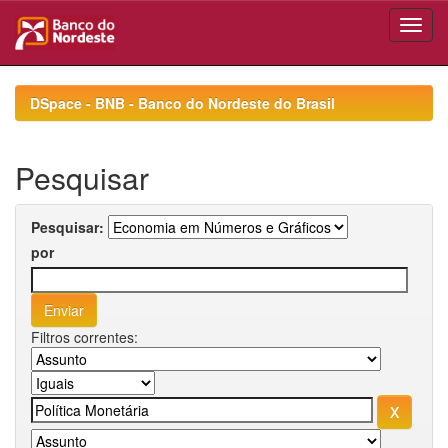
Skip
navigation
DSpace - BNB - Banco do Nordeste do Brasil
Pesquisar
Pesquisar:
por
Filtros correntes: