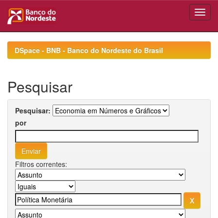
Skip
navigation
DSpace - BNB - Banco do Nordeste do Brasil
Pesquisar
Pesquisar:
por
Filtros correntes: