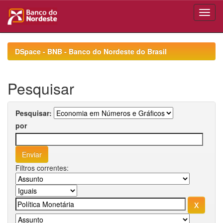
Skip
navigation
DSpace - BNB - Banco do Nordeste do Brasil
Pesquisar
Pesquisar:
por
Filtros correntes: