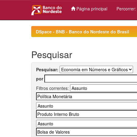
Página principal
Percorrer
Skip
navigation
DSpace - BNB - Banco do Nordeste do Brasil
Pesquisar
Pesquisar:
por
Filtros correntes: