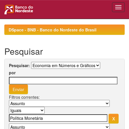
Skip
navigation
DSpace - BNB - Banco do Nordeste do Brasil
Pesquisar
Pesquisar:
por
Filtros correntes: