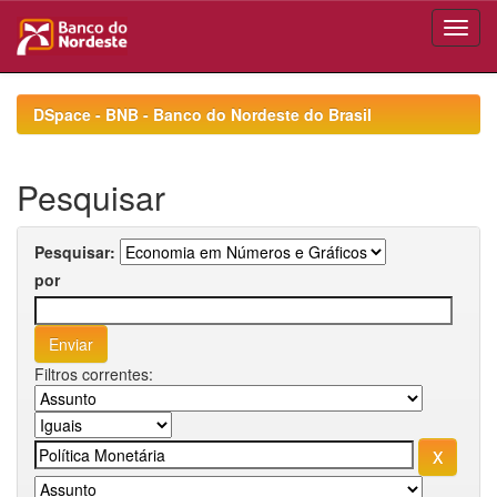
Skip
navigation
DSpace - BNB - Banco do Nordeste do Brasil
Pesquisar
Pesquisar:
por
Filtros correntes: