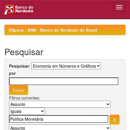
Skip
navigation
DSpace - BNB - Banco do Nordeste do Brasil
Pesquisar
Pesquisar:
por
Filtros correntes: